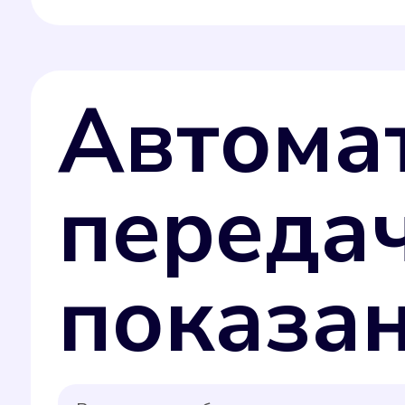
Автома
переда
показа