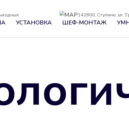
 выходных
142800, Ступино, ул. Т
НА
УСТАНОВКА
ШЕФ-МОНТАЖ
УМН
логич