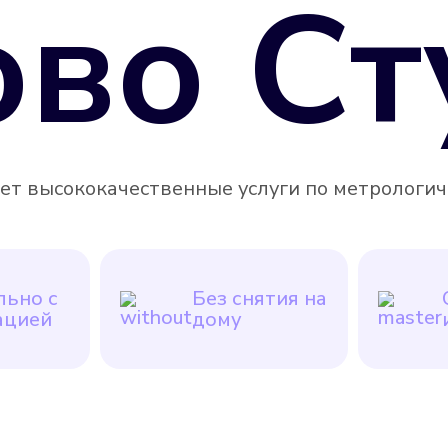
ово Ст
т высококачественные услуги по метрологичес
ьно с
Без снятия на
ацией
дому