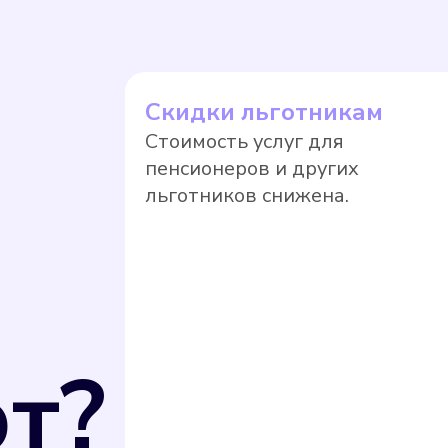
 26 июня 2008 г. N 102-ФЗ "Об обеспечении 
 РФ от 31 июля 2020 г. N 2510 средства изм
улирования обеспечения единства измерений,
щая компания вправе перевести собственник
Скидки льготникам
ае, если прибор учета не был поверен в уста
Стоимость услуг для
. Оплата по нормативному тарифу, как прави
пенсионеров и других
тягивать с поверкой.
льготников снижена.
т?