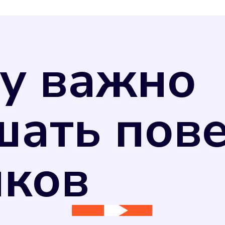
у важно
шать пов
иков
ь измерения потребляемых коммунальных ресу