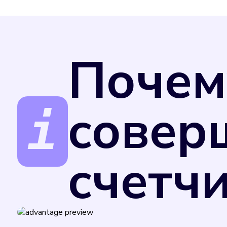
Почем
совер
счетч
Поверка счетчиков обеспечивает точност