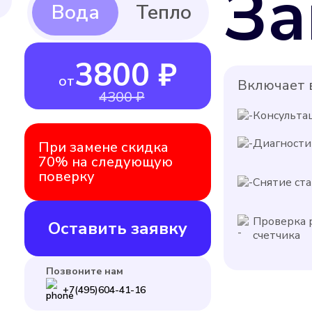
За
3800 ₽
от
Включает в
4300 ₽
Консульта
Диагности
При замене скидка
70% на следующую
поверку
Снятие ста
Проверка 
Оставить заявку
счетчика
Позвоните нам
+7(495)604-41-16