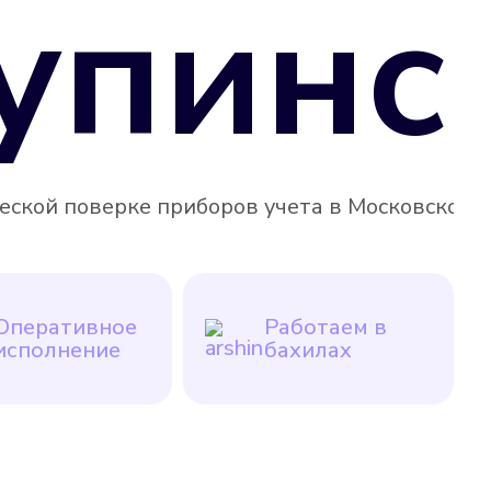
упинс
кой поверке приборов учета в Московской обл
Оперативное
Работаем в
исполнение
бахилах