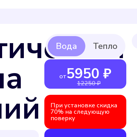
тическая
ча
5950 ₽
от
12250 ₽
ний
При установке скидка
70% на следующую
поверку