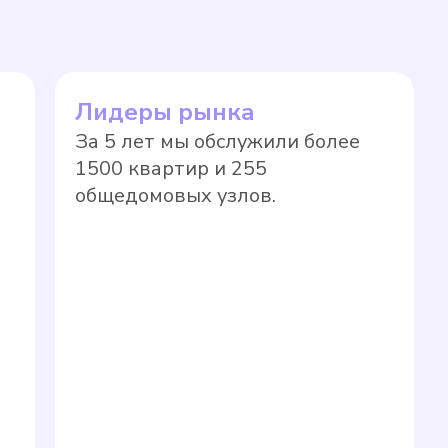
единства измерений" и Приказом
ерений, не предназначенные для
 могут подвергаться поверке в
а прибора учета на нормативный тариф
Лидеры рынка
новленные сроки в соответствии с
За 5 лет мы обслужили более
ло, значительно выше, чем по показаниям
1500 квартир и 255
общедомовых узлов.