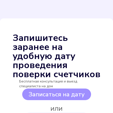
Itelma WFW24.D080
Подробнее
Выбрать
Запишитесь
заранее на
удобную дату
проведения
поверки счетчиков
Itelma WFW20.D080
Бесплатная консультация и выезд
Подробнее
специалиста на дом
Записаться на дату
Выбрать
ИЛИ