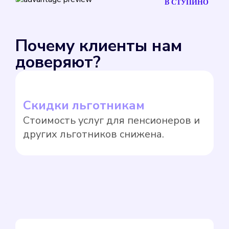
В СТУПИНО
Почему клиенты нам
доверяют?
Скидки льготникам
Л
Стоимость услуг для пенсионеров и
З
других льготников снижена.
к