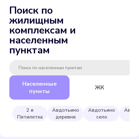
ENBRA для холодной
Поиск по
Подробнее
жилищным
Выбрать
комплексам и
населенным
пунктам
Gerrida СВК-15ГМИ-80
Населенные
ЖК
Подробнее
пункты
Выбрать
2 я
Авдотьино
Авдотьино
Авду
Пятилетка
деревня
село
1