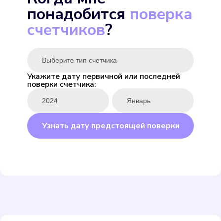
понадобится
поверка
Выбрать
счетчиков
?
Укажите дату первичной или последней
поверки счетчика:
ENBRA для горячей
Подробнее
Узнать дату предстоящей поверки
Выбрать