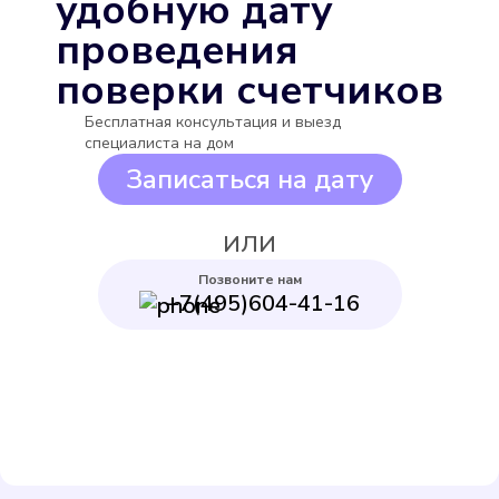
удобную дату
проведения
поверки счетчиков
Бесплатная консультация и выезд
Бетар СГВ-15
специалиста на дом
Подробнее
Записаться на дату
Выбрать
ИЛИ
Позвоните нам
+7(495)604-41-16
Декаст ВСКМ-15
Подробнее
Выбрать