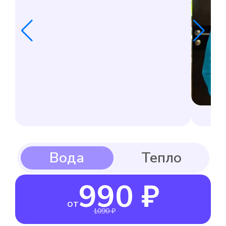
990 ₽
от
1090 ₽