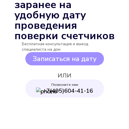
заранее на
удобную дату
проведения
поверки счетчиков
Itelma WFW20.D080
Бесплатная консультация и выезд
Подробнее
специалиста на дом
Записаться на дату
Выбрать
ИЛИ
Позвоните нам
+7(495)604-41-16
Itelma WFK24.D080
Подробнее