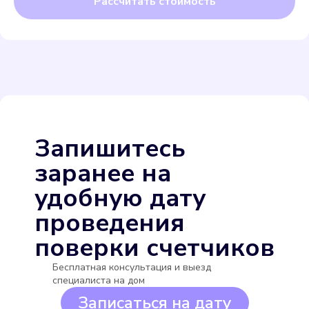
Бетар СХВ-15
Подробнее
Запишитесь
Выбрать
заранее на
удобную дату
проведения
поверки счетчиков
Бесплатная консультация и выезд
Бетар СГВ-15
специалиста на дом
Подробнее
Записаться на дату