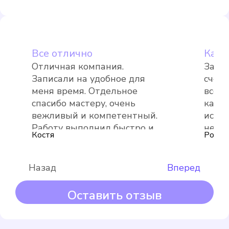
Выбрать
Все отлично
Каче
Отличная компания.
Зака
Записали на удобное для
счетч
Itelma WFK20.D080
меня время. Отдельное
все б
спасибо мастеру, очень
качес
Подробнее
вежливый и компетентный.
испо
Выбрать
Работу выполнил быстро и
необх
Костя
Роман
качественно.
Больш
Назад
Вперед
Оставить отзыв
Maddalena