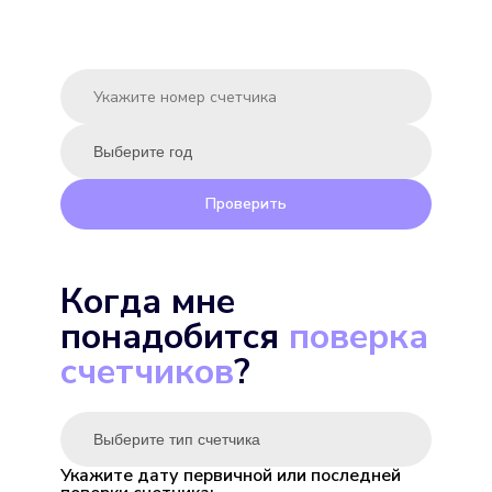
Подробнее
Выбрать
Проверить
Экомера 15-У
Когда мне
Подробнее
понадобится
поверка
Выбрать
счетчиков
?
Укажите дату первичной или последней