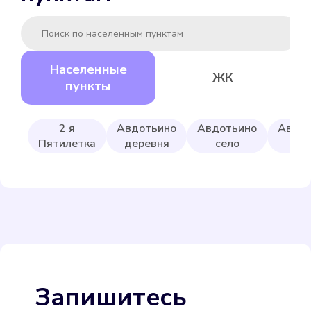
Gerrida СВК-15ГМИ-80
Населенные
ЖК
Подробнее
пункты
Выбрать
2 я
Авдотьино
Авдотьино
Авду
Пятилетка
деревня
село
1
Itelma WFW24.D080
Подробнее
Выбрать
Запишитесь