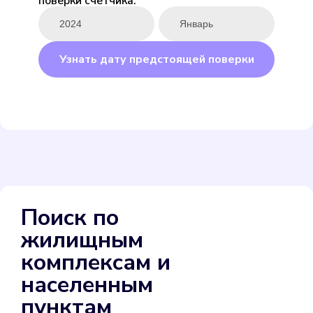
поверки счетчика:
ENBRA для горячей
Подробнее
Узнать дату предстоящей поверки
Выбрать
ENBRA для холодной
Поиск по
Подробнее
жилищным
Выбрать
комплексам и
населенным
пунктам