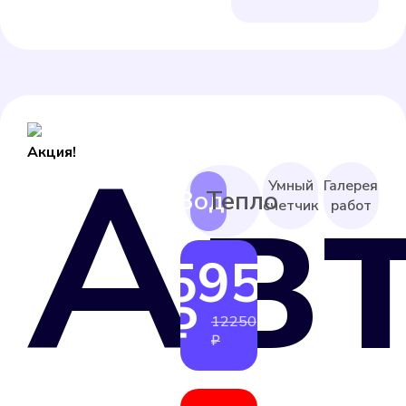
Ав
Акция!
Умный
Галерея
счетчик
работ
5950
от
₽
12250
₽