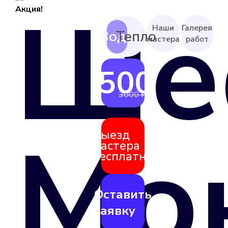
Ше
Акция!
Наши
Галерея
мастера
работ
2500 ₽
от
3000 ₽
Мо
Выезд
мастера
бесплатно
Оставить
заявку