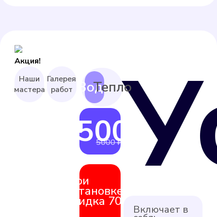
У
Акция!
Наши
Галерея
мастера
работ
4500 ₽
от
5000 ₽
При
установке
скидка 70%
Включает в
на