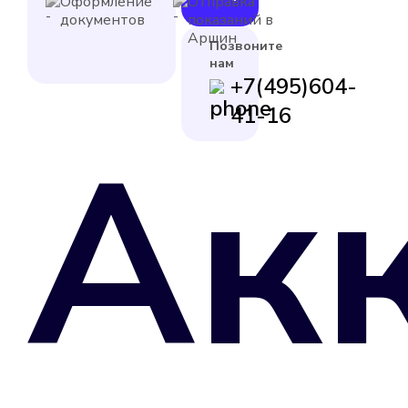
Оформление
Отправка
документов
показаний в
Аршин
Позвоните
нам
+7(495)604-
41-16
Ак