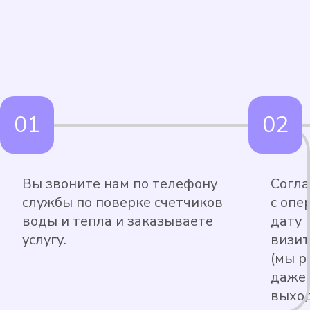
Вы звоните нам по телефону
Согла
службы по поверке счетчиков
с опе
воды и тепла и заказываете
дату 
услугу.
визит
(мы р
даже 
выход