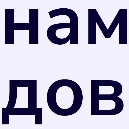
на
дов