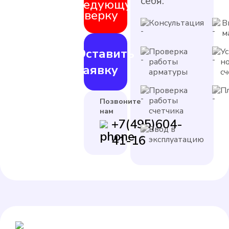
себя:
следующую
поверку
Консультация
В
м
Оставить
Проверка
У
работы
н
заявку
арматуры
с
Проверка
П
работы
Позвоните
счетчика
нам
+7(495)604-
Ввод в
41-16
эксплуатацию