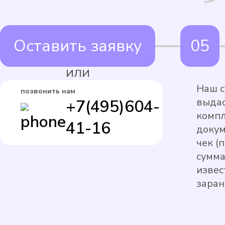
Оставить заявку
ИЛИ
Наш с
позвонить нам
выдас
+7(495)604-
комп
41-16
докум
чек (
сумма
извес
заран