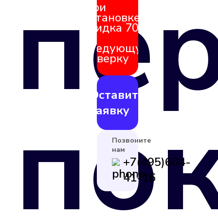
пе
При
установке
скидка 70%
на
следующую
поверку
Оставить
по
заявку
Позвоните
нам
+7(495)604-
41-16