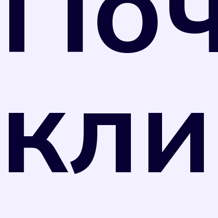
По
РФ от 31 июля 2020 г. N 2510 средства
измерений, не предназначенные для
применения в сфере государственного
регулирования обеспечения единства
кли
измерений, могут подвергаться поверке в
добровольном порядке. Однако
управляющая компания вправе перевести
собственника прибора учета на нормативный
тариф потребления коммунального ресурса в
случае, если прибор учета не был поверен в
установленные сроки в соответствии с
отметкой в техническом паспорте прибора.
Оплата по нормативному тарифу, как
правило, значительно выше, чем по
показаниям счетчика. Поэтому рекомендуем
вам не затягивать с поверкой.