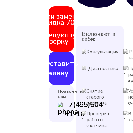
При замене
скидка 70%
на
Включает в
следующую
себя:
поверку
Консультация
В
м
Оставить
Диагностика
П
заявку
р
а
Снятие
У
Позвоните
старого
н
нам
+7(495)604-
счетчика
с
41-16
Проверка
В
работы
э
счетчика