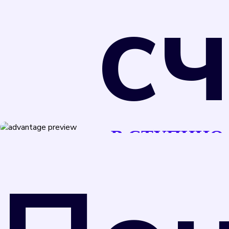
с
Поверка счетчиков обеспечивает точность
В СТУПИНО
измерения потребляемых коммунальных
ресурсов, что позволяет избежать переплаты
за услуги.
В соответствии с Федеральным законом от
26 июня 2008 г. N 102-ФЗ "Об обеспечении
единства измерений" и Приказом
Министерства промышленности и торговли