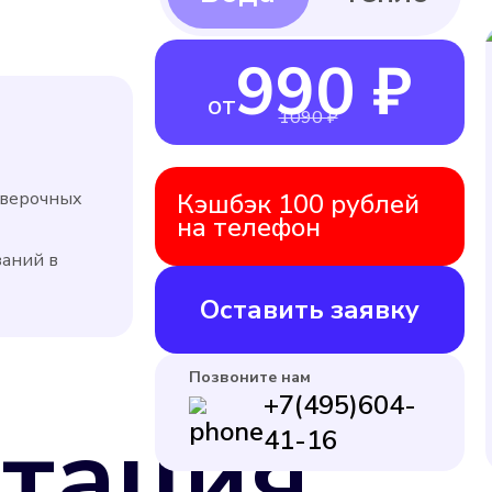
990 ₽
от
1090 ₽
оверочных
Кэшбэк 100 рублей
на телефон
заний в
Оставить заявку
Позвоните нам
+7(495)604-
тация
41-16