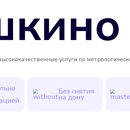
кино 
ысококачественные услуги по метрологической
льно
Без снятия
на дому
ацией