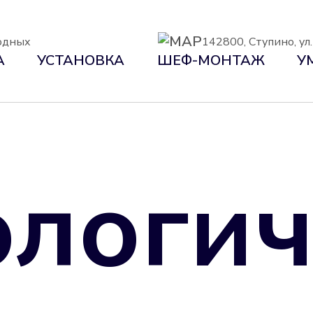
ходных
142800, Ступино, ул
А
УСТАНОВКА
ШЕФ-МОНТАЖ
У
логич