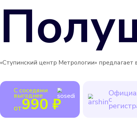
Полуш
«Ступинский центр Метрологии» предлагает в
С соседями
Официа
выгоднее
990 ₽
с
регистр
от