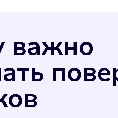
у важно
ать пове
ков
змерения потребляемых коммунальных ресурсо