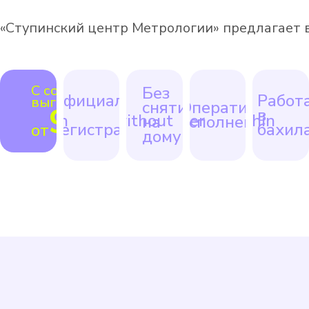
«Ступинский центр Метрологии» предлагает в
С соседями
Без
Официально
Работ
выгоднее
снятия
Оперативное
990 ₽
с
в
на
исполнение
регистрацией
бахил
от
дому