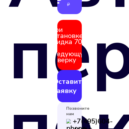
₽
₽
пе
При
установке
скидка 70%
на
следующую
поверку
Оставить
по
заявку
Позвоните
нам
+7(495)604-