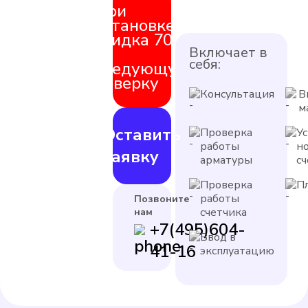
При
установке
скидка 70%
на
Включает в
себя:
следующую
поверку
Консультация
В
м
Оставить
Проверка
У
работы
н
заявку
арматуры
с
Проверка
П
работы
Позвоните
счетчика
нам
+7(495)604-
Ввод в
41-16
эксплуатацию