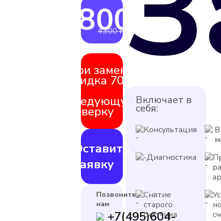
З
3800 ₽
от
4300 ₽
При замене
скидка 70%
на
следующую
Включает в
себя:
поверку
Консультация
В
м
Оставить
Диагностика
П
заявку
р
а
Снятие
У
Позвоните
нам
старого
н
+7(495)604-
счетчика
с