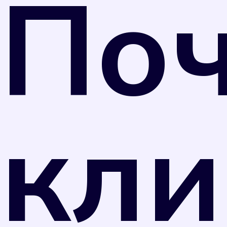
По
26 июня 2008 г. N 102-ФЗ "Об обеспечении
единства измерений" и Приказом
Министерства промышленности и торговли
РФ от 31 июля 2020 г. N 2510 средства
измерений, не предназначенные для
применения в сфере государственного
регулирования обеспечения единства
кли
измерений, могут подвергаться поверке в
добровольном порядке. Однако
управляющая компания вправе перевести
собственника прибора учета на нормативный
тариф потребления коммунального ресурса в
случае, если прибор учета не был поверен в
установленные сроки в соответствии с
отметкой в техническом паспорте прибора.
Оплата по нормативному тарифу, как