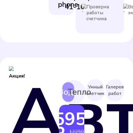
41-16
Проверка
В
работы
э
счетчика
Ав
Акция!
Умный
Галерея
счетчик
работ
5950
от
12250