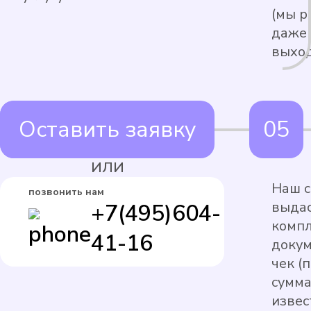
(мы р
даже 
выход
Оставить заявку
ИЛИ
Наш с
позвонить нам
выдас
+7(495)604-
комп
41-16
докум
чек (
сумма
извес