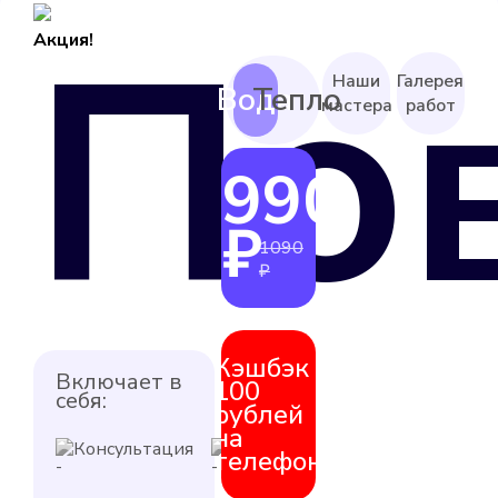
По
Акция!
Наши
Галерея
мастера
работ
990
от
₽
1090
₽
Кэшбэк
Включает в
100
себя:
рублей
на
Консультация
Выезд
телефон
мастера